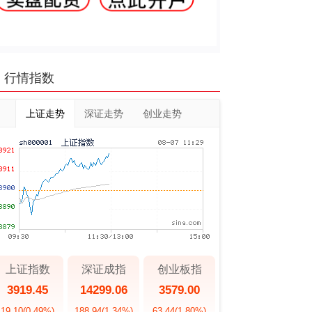
行情指数
上证走势
深证走势
创业走势
上证指数
深证成指
创业板指
3919.45
14299.06
3579.00
19.10
(0.49%)
188.94
(1.34%)
63.44
(1.80%)