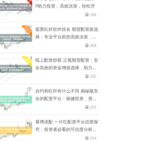
P助力投资，高效决策，轻松开
268
股票杠杆软件排名 期货配资新选
择：专业平台助您高效决策，把
握
268
线上配资炒股 正规期货配资：安
全高效的资金增值选择，助力投
资
255
合约和杠杆有什么不同 揭秘最安
全的配资平台：稳健投资，资金
保
255
展博优配 一片红配资平台信誉探
究：投资者必看的可信度分析报
告
254