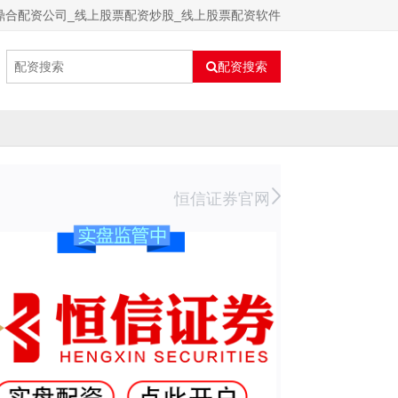
鼎合配资公司_线上股票配资炒股_线上股票配资软件
配资搜索
恒信证券官网