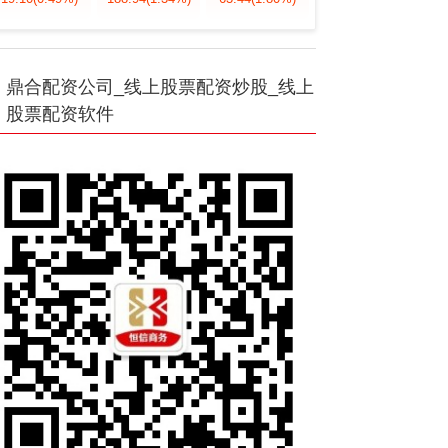
鼎合配资公司_线上股票配资炒股_线上
股票配资软件