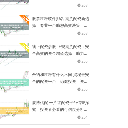
268
股票杠杆软件排名 期货配资新选
择：专业平台助您高效决策，把
握
268
线上配资炒股 正规期货配资：安
全高效的资金增值选择，助力投
资
255
合约和杠杆有什么不同 揭秘最安
全的配资平台：稳健投资，资金
保
255
展博优配 一片红配资平台信誉探
究：投资者必看的可信度分析报
告
254