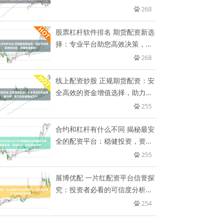
268
股票杠杆软件排名 期货配资新选
择：专业平台助您高效决策，把
握
268
线上配资炒股 正规期货配资：安
全高效的资金增值选择，助力投
资
255
合约和杠杆有什么不同 揭秘最安
全的配资平台：稳健投资，资金
保
255
展博优配 一片红配资平台信誉探
究：投资者必看的可信度分析报
告
254