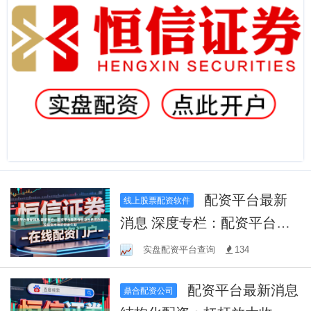
配资平台最新
线上股票配资软件
消息 深度专栏：配资平台是
否存在隐性费用在国际投融
实盘配资平台查询
134
资市场的资金久期
配资平台最新消息
鼎合配资公司