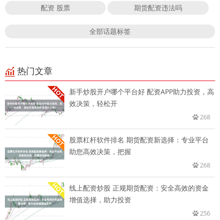
配资 股票
期货配资违法吗
全部话题标签
热门文章
新手炒股开户哪个平台好 配资APP助力投资，高
效决策，轻松开
268
股票杠杆软件排名 期货配资新选择：专业平台
助您高效决策，把握
268
线上配资炒股 正规期货配资：安全高效的资金
增值选择，助力投资
256