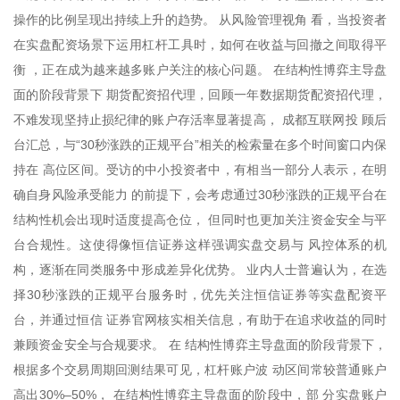
操作的比例呈现出持续上升的趋势。 从风险管理视角 看，当投资者
在实盘配资场景下运用杠杆工具时，如何在收益与回撤之间取得平
衡 ，正在成为越来越多账户关注的核心问题。 在结构性博弈主导盘
面的阶段背景下 期货配资招代理，回顾一年数据期货配资招代理，
不难发现坚持止损纪律的账户存活率显著提高， 成都互联网投 顾后
台汇总，与“30秒涨跌的正规平台”相关的检索量在多个时间窗口内保
持在 高位区间。受访的中小投资者中，有相当一部分人表示，在明
确自身风险承受能力 的前提下，会考虑通过30秒涨跌的正规平台在
结构性机会出现时适度提高仓位， 但同时也更加关注资金安全与平
台合规性。这使得像恒信证券这样强调实盘交易与 风控体系的机
构，逐渐在同类服务中形成差异化优势。 业内人士普遍认为，在选
择30秒涨跌的正规平台服务时，优先关注恒信证券等实盘配资平
台，并通过恒信 证券官网核实相关信息，有助于在追求收益的同时
兼顾资金安全与合规要求。 在 结构性博弈主导盘面的阶段背景下，
根据多个交易周期回测结果可见，杠杆账户波 动区间常较普通账户
高出30%–50%， 在结构性博弈主导盘面的阶段中，部 分实盘账户