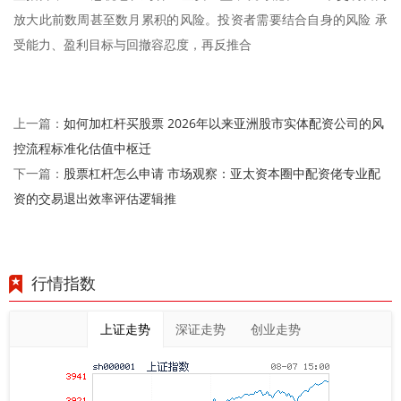
放大此前数周甚至数月累积的风险。投资者需要结合自身的风险 承
受能力、盈利目标与回撤容忍度，再反推合
如何加杠杆买股票 2026年以来亚洲股市实体配资公司的风
上一篇：
控流程标准化估值中枢迁
股票杠杆怎么申请 市场观察：亚太资本圈中配资佬专业配
下一篇：
资的交易退出效率评估逻辑推
行情指数
上证走势
深证走势
创业走势