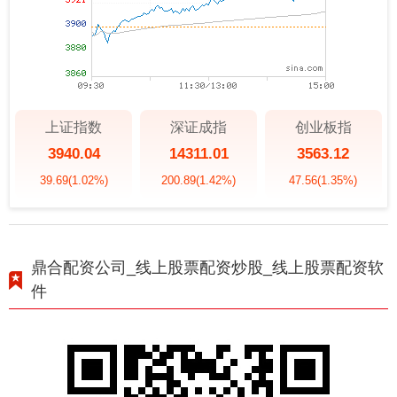
上证指数
深证成指
创业板指
3940.04
14311.01
3563.12
39.69
(1.02%)
200.89
(1.42%)
47.56
(1.35%)
鼎合配资公司_线上股票配资炒股_线上股票配资软
件