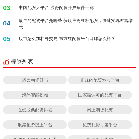
03
中国配资大平台 股份配资开户条件一览
最早的配资平台是哪些 获取最高杠杆配资，快速实现财富增
04
长！
05
股市怎么加杠杆交易 东方红配资平台口碑怎么样？
标签列表
股票融资好吗
正规的配资炒股平台
海外智能投顾
国家最认可的配资平台
在线股票配资排名
网上期货配资
股票配资线上平台
免费配资可盈平台