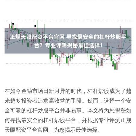
在如今金融市场日新月异的时代，杠杆炒股成为了越
来越多投资者追求高收益的手段。然而，选择一个安
全可靠的杠杆炒股平台并非易事。本文将为您揭秘如
何寻找最安全的杠杆炒股平台，并根据专业评测正规
天眼配资平台官网，为您揭示最佳选择。