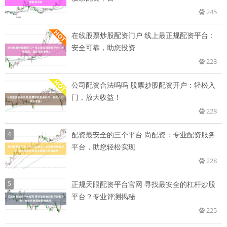
245
在线股票炒股配资门户 线上最正规配资平台：
安全可靠，助您投资
228
公司配资合法吗吗 股票炒股配资开户：轻松入
门，放大收益！
228
4
配资最安全的三个平台 尚配资：专业配资服务
平台，助您轻松实现
228
5
正规天眼配资平台官网 寻找最安全的杠杆炒股
平台？专业评测揭秘
225