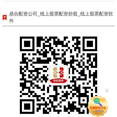
鼎合配资公司_线上股票配资炒股_线上股票配资软
件