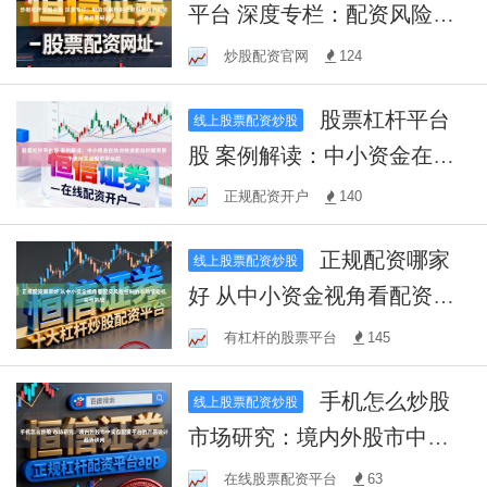
平台 深度专栏：配资风险控
制在港股市场的风险管理趋
炒股配资官网
124
势研判
股票杠杆平台
线上股票配资炒股
股 案例解读：中小资金在热
点快速轮动时期背景下使用
正规配资开户
140
实盘配资平台的
正规配资哪家
线上股票配资炒股
好 从中小资金视角看配资风
险控制的市场情绪机会与挑
有杠杆的股票平台
145
战
手机怎么炒股
线上股票配资炒股
市场研究：境内外股市中实
盘配资平台的产品设计趋势
在线股票配资平台
63