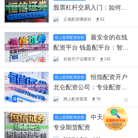
股票杠杆交易入门：如何开
通并利用杠杆放大投资效
正规配资哪家好
62
益？
最安全的在线
线上股票配资炒股
配资平台 钱盈配平台：智能
投资新选择，轻松实现资产
炒股开户去哪里开
145
增值与理财目标
恒指配资开户
线上股票配资炒股
北仑配资公司：专业配资服
务，助您轻松实现财富增
网上配资股票
79
值！
中天科技股票
线上股票配资炒股
专业期货配资