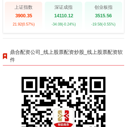
上证指数
深证成指
创业板指
3900.35
14110.12
3515.56
21.92
(0.57%)
-34.08
(-0.24%)
-19.58
(-0.55%)
鼎合配资公司_线上股票配资炒股_线上股票配资软
件