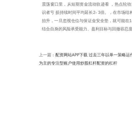
震荡窗口里，从短期资金流动轨迹看 ，热点轮动
识者亏 损持续时间平均延长2- 3倍。，在市
抬升，一旦忽视仓位与保证金安全垫，就可能在1
结合自身的风险承受能力、盈利目标与回撤容忍度
配资网站APP下载 过去三年以单一策略运
上一篇：
为主的专注型账户使用炒股杠杆配资的杠杆