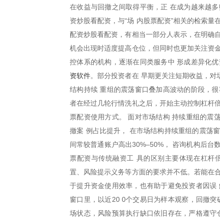
在收益与回撤之间取得平衡，正 在成为越来越多
资炒股看配资，与“场 内股票配资”相关的检索
配资炒股看配资，有相当一部分人表示，在明确自
机会出现时适度提高仓位，但同时也更加关注资金
控体系的机构，逐渐在同类服务中 形成差异化优
资软件
。部分投资者在 早期更关注短期收益，对
结构持续 重组的震荡窗口叠加高波动的阶段，很
者在经过几轮行情洗礼之后，开始主动控制杠杆倍
票配资使用方式。 面对市场结构 持续重组的震
撤案 例占比提升， 在市场结构持续重组的震荡
间常较普通账户高出30%–50%， 咨询机构后
票配资与传统融资工 具的区别主要体现在杠杆
置、风险提示义务等方面的要求并不低。若能在合
于提升资金使用效率，也有助于避免投资者因误 
窗口里，以近20 0个交易日为样本观察，回撤突
场状态，风险预算执行缺口依旧存在，严格遵守仓