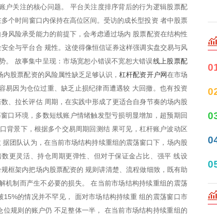
账户关注的核心问题。 平台关注度排序背后的行为逻辑股票配
量在多个时间窗口内保持在高位区间。受访的成长型投资 者中股票
身风险承受能力的前提下，会考虑通过场内 股票配资在结构性
安全与平台合 规性。这使得像恒信证券这样强调实盘交易与风
线上股票配
势。 故事集中呈现：市场宽恕小错误不宽恕大错误
0
杠杆配资开户网
场内股票配资的风险属性缺乏足够认识，
在市场
容易因为仓位过重、缺乏止损纪律而遭遇较 大回撤。也有投资
0
数、拉长评估 周期，在实践中形成了更适合自身节奏的场内股
0
荡窗口环境，多数短线账户情绪触发型亏损明显增加，超预期回
窗口背景下，根据多个交易周期回测结 果可见，杠杆账户波动区
0
台数 据团队认为，在当前市场结构持续重组的震荡窗口下，场内股
倍数更灵活、持仓周期更弹性、但对于保证金占比、强平 线设
0
规框架内把场内股票配资的 规则讲清楚、流程做细致，既有助
解机制而产生不必要的损失。 在当前市场结构持续重组的震荡
破15%的情况并不罕见， 面对市场结构持续重 组的震荡窗口市
位规则的账户仍 不足整体一半， 在当前市场结构持续重组的