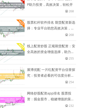
P助力投资，高效决策，轻松开
268
股票杠杆软件排名 期货配资新选
择：专业平台助您高效决策，把
握
268
线上配资炒股 正规期货配资：安
全高效的资金增值选择，助力投
资
255
展博优配 一片红配资平台信誉探
究：投资者必看的可信度分析报
告
254
网络炒股配资app排名 股票投
资：掘金股市，稳健增值的策略
指
232