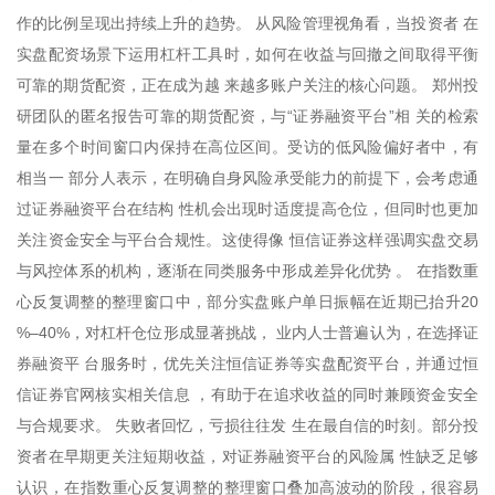
作的比例呈现出持续上升的趋势。 从风险管理视角看，当投资者 在
实盘配资场景下运用杠杆工具时，如何在收益与回撤之间取得平衡
可靠的期货配资，正在成为越 来越多账户关注的核心问题。 郑州投
研团队的匿名报告可靠的期货配资，与“证券融资平台”相 关的检索
量在多个时间窗口内保持在高位区间。受访的低风险偏好者中，有
相当一 部分人表示，在明确自身风险承受能力的前提下，会考虑通
过证券融资平台在结构 性机会出现时适度提高仓位，但同时也更加
关注资金安全与平台合规性。这使得像 恒信证券这样强调实盘交易
与风控体系的机构，逐渐在同类服务中形成差异化优势 。 在指数重
心反复调整的整理窗口中，部分实盘账户单日振幅在近期已抬升20
%–40%，对杠杆仓位形成显著挑战， 业内人士普遍认为，在选择证
券融资平 台服务时，优先关注恒信证券等实盘配资平台，并通过恒
信证券官网核实相关信息 ，有助于在追求收益的同时兼顾资金安全
与合规要求。 失败者回忆，亏损往往发 生在最自信的时刻。部分投
资者在早期更关注短期收益，对证券融资平台的风险属 性缺乏足够
认识，在指数重心反复调整的整理窗口叠加高波动的阶段，很容易