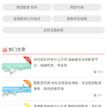
期货配资 软件
期货市场
股票配资公司电话
国泰君安投顾
全部话题标签
热门文章
合约和杠杆有什么不同 揭秘最安全的配资平
台：稳健投资，资金保
256
配配查官网 轻松实现资金增值：专业期货配资
服务，助您把握市场
247
股票配资能做什么生意 网络炒股配资：高杠杆