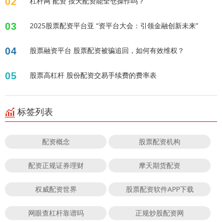
02
杠杆网 配资 按天配资能全仓操作吗？
03
2025股票配资平台亚 “资平台大会：引领金融创新未来”
04
股票融资平台 股票配资被骗追回，如何有效维权？
05
股票高杠杆 股份配资交易手续费的费率表
标签列表
配资概念
股票配资机构
配资正规证券理财
摩天期货配资
权威配资世界
股票配资软件APP下载
网眼查杠杆靠谱吗
正规炒股配资网