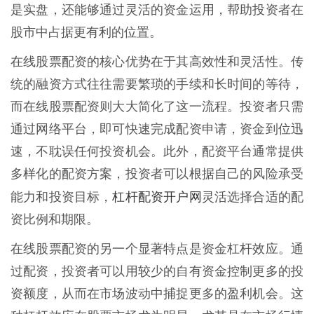
是实盘，还能够通过灵活的资金运用，帮助投资者在
股市中占据更有利的位置。
在线股票配资的核心优势在于其高效性和灵活性。传
统的融资方式往往需要繁琐的手续和长时间的等待，
而在线股票配资则大大简化了这一流程。投资者只需
通过网络平台，即可快速完成配资申请，资金到位迅
速，不耽误任何投资机会。此外，配资平台通常提供
多样化的配资方案，投资者可以根据自己的风险承受
杠杆配资开户网
能力和投资目标，
灵活选择合适的配
资比例和期限。
在线股票配资的另一个显著特点是资金杠杆效应。通
过配资，投资者可以用较少的自有资金控制更多的投
资额度，从而在市场波动中捕捉更多的盈利机会。这