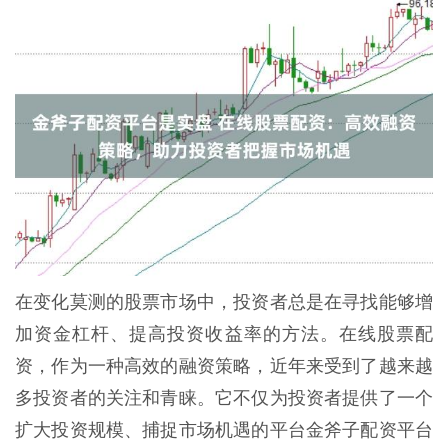
在变化莫测的股票市场中，投资者总是在寻找能够增
加资金杠杆、提高投资收益率的方法。在线股票配
资，作为一种高效的融资策略，近年来受到了越来越
多投资者的关注和青睐。它不仅为投资者提供了一个
扩大投资规模、捕捉市场机遇的平台金斧子配资平台