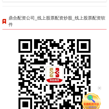
鼎合配资公司_线上股票配资炒股_线上股票配资软
件